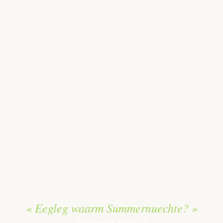
« Eegleg waarm Summernuechte? »
Net mat Stoll !