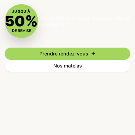
JUSQU'À
50%
Excellent remise op Better, Matrassen, Miwwel
& Accessoiren !
DE REMISE
Prendre rendez-vous
Nos matelas