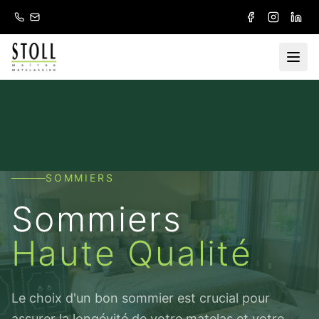
Aller au contenu principal
SOMMIERS
Sommiers
Haute Qualité
Le choix d'un bon sommier est crucial pour
assurer la longévité de votre matelas et votre